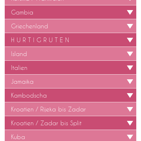
Gambia
Griechenland
H U R T I G R U T E N
Island
Italien
Jamaika
Kambodscha
Kroatien / Rijeka bis Zadar
Kroatien / Zadar bis Split
Kuba