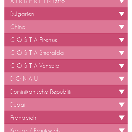
A I R B E R L I N retro
Bulgarien
China
C O S T A Firenze
C O S T A Smeralda
C O S T A Venezia
D O N A U
Dominikanische Republik
Dubai
Frankreich
Korsika / Frankreich